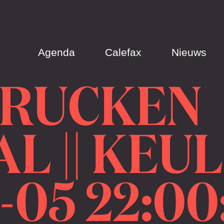
Agenda
Calefax
Nieuws
BRUCKEN
L || KEUL
-05 22:00