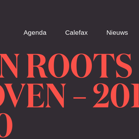
Agenda
Calefax
Nieuws
N ROOTS |
VEN – 201
0