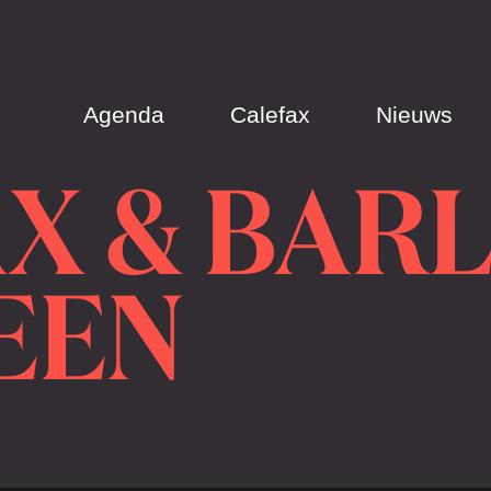
Agenda
Calefax
Nieuws
X & BARL
EEN