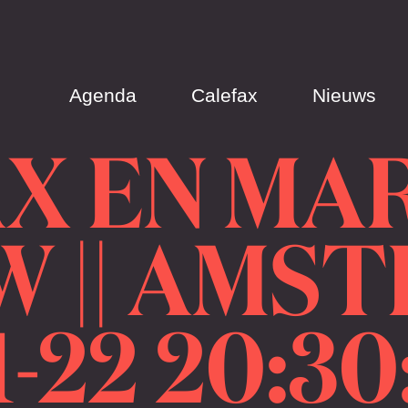
Agenda
Calefax
Nieuws
X EN MA
 || AMST
-22 20:30