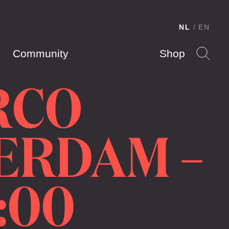
NL
EN
Community
Shop
RCO
ERDAM –
:00