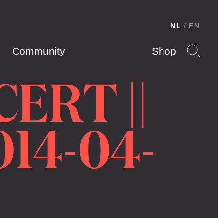
NL
EN
Community
Shop
ERT ||
14-04-