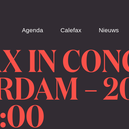
Agenda
Calefax
Nieuws
X IN CONC
DAM – 20
0:00