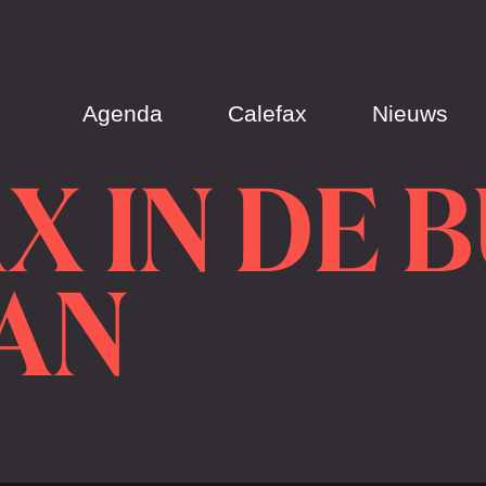
Agenda
Calefax
Nieuws
X IN DE 
AN