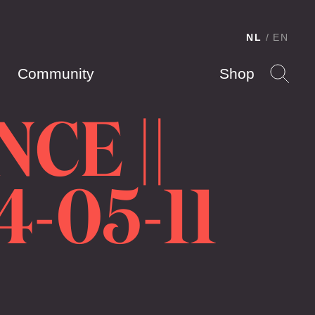
NL
EN
Community
Shop
CE ||
4-05-11