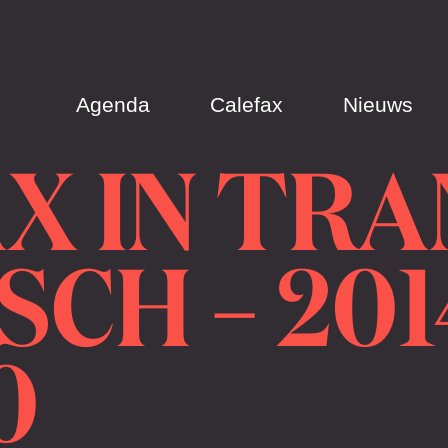
Agenda
Calefax
Nieuws
X IN TRAN
CH – 201
0