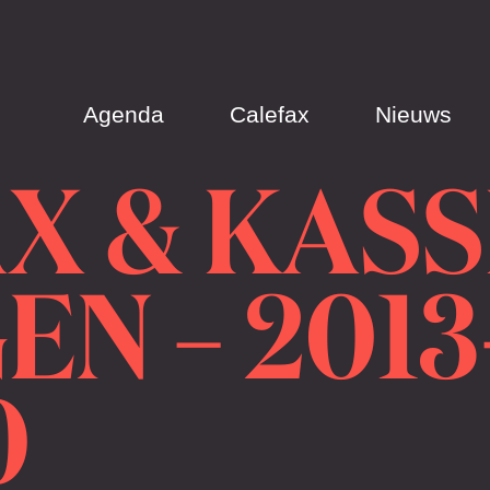
Agenda
Calefax
Nieuws
 & KASSI
N – 2013
0