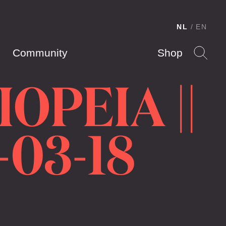
NL
EN
Community
Shop
OPEIA ||
-03-18