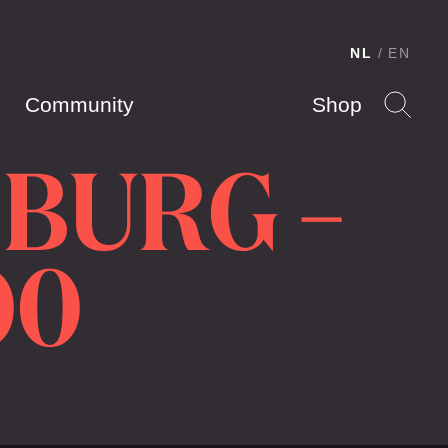
NL
EN
Community
Shop
SBURG –
00