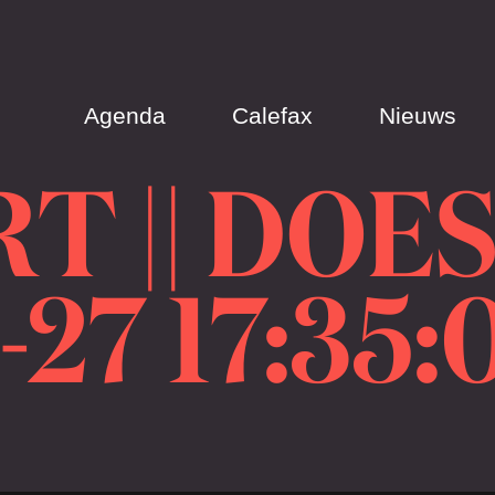
Agenda
Calefax
Nieuws
T || DOE
-27 17:35: