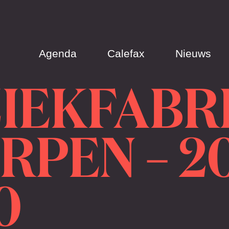
Agenda
Calefax
Nieuws
IEKFABRIE
PEN – 201
0