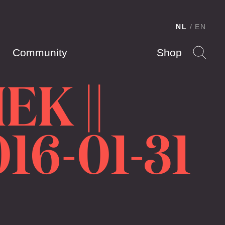
NL
EN
Community
Shop
K ||
6-01-31