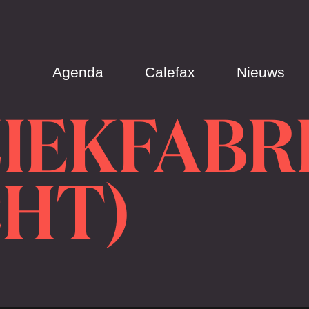
Agenda
Calefax
Nieuws
IEKFABR
CHT)