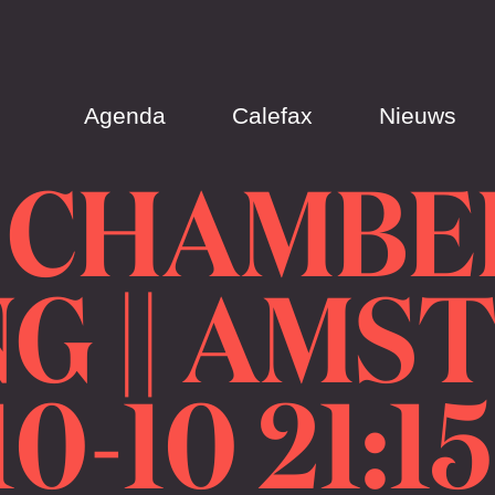
Agenda
Calefax
Nieuws
 CHAMBE
G || AM
10-10 21:1