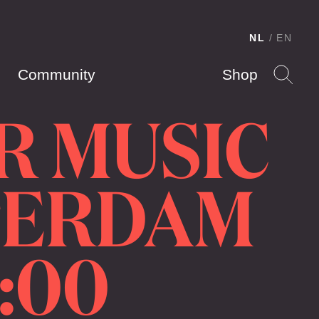
NL
EN
Community
Shop
R MUSIC
STERDAM
5:00