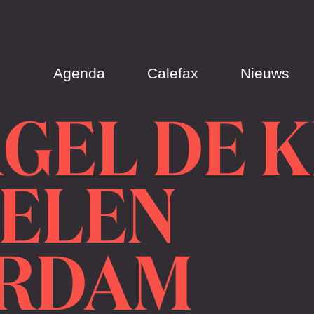
Agenda
Calefax
Nieuws
GEL DE K
OELEN
RDAM