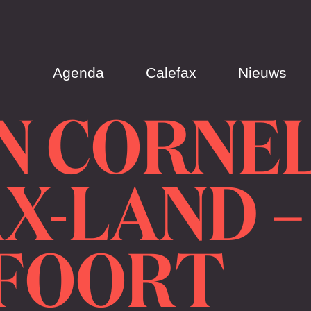
Agenda
Calefax
Nieuws
N CORNEL
X-LAND –
FOORT