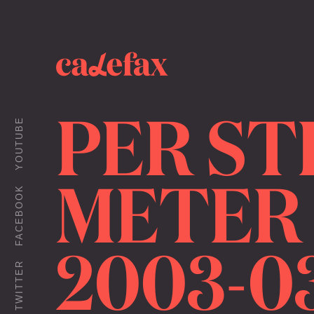
PER S
YOUTUBE
METER 
FACEBOOK
2003-03
TWITTER