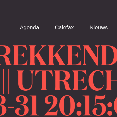
Agenda
Calefax
Nieuws
TREKKEN
|| UTREC
-31 20:15