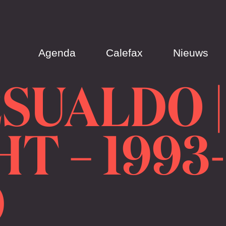
Agenda
Calefax
Nieuws
SUALDO |
T – 1993-
0