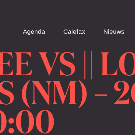
Agenda
Calefax
Nieuws
 VS || L
(NM) – 2
0:00