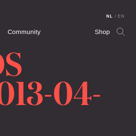
NL
EN
Community
Shop
OS
013-04-