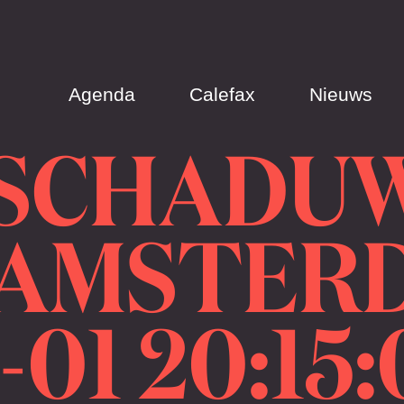
Agenda
Calefax
Nieuws
 SCHADU
| AMSTER
-01 20:15