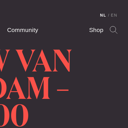
NL
EN
Community
Shop
W VAN
DAM –
:00