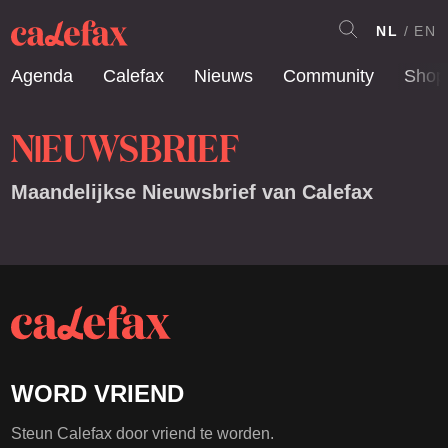
NL
EN
Agenda
Calefax
Nieuws
Community
Shop
N
EUWSBRIEF
I
Maandelijkse Nieuwsbrief van Calefax
WORD VRIEND
Steun Calefax door vriend te worden.