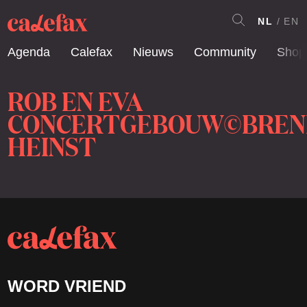
NL
EN
Agenda
Calefax
Nieuws
Community
Shop
ROB EN EVA
CONCERTGEBOUW©BREN
HEINST
WORD VRIEND