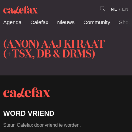
NL
EN
Agenda
Calefax
Nieuws
Community
Shop
(ANON) AAJ KI RAAT
(+TSX, DB & DRMS)
WORD VRIEND
Steun Calefax door vriend te worden.