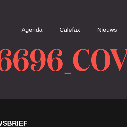
Agenda
Calefax
Nieuws
86696_CO
WSBRIEF