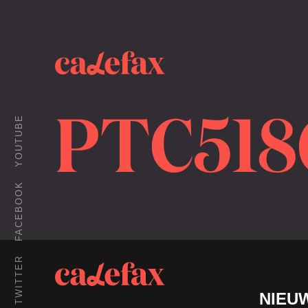
PTC51
YOUTUBE
FACEBOOK
TWITTER
NIEU