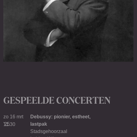
GESPEELDE CONCERTEN
zo 16 mrt
Debussy: pionier, estheet,
'25
lastpak
11.30
Stadsgehoorzaal