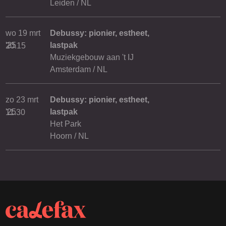
Leiden / NL
wo 19 mrt
Debussy: pionier, estheet,
'25
lastpak
20.15
Muziekgebouw aan 't IJ
Amsterdam / NL
zo 23 mrt
Debussy: pionier, estheet,
'25
lastpak
11.30
Het Park
Hoorn / NL