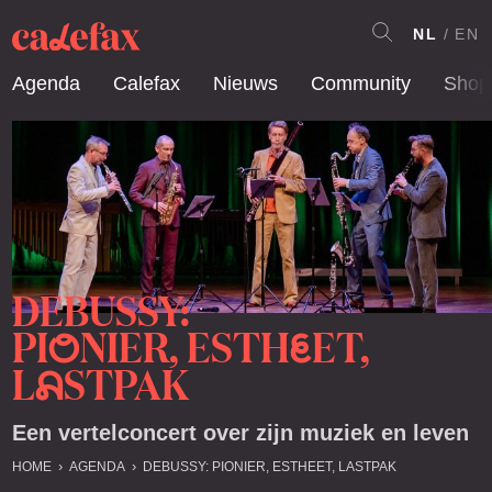
NL
EN
Agenda
Calefax
Nieuws
Community
Shop
DEBUSSY:
PI
NIER, ESTH
ET,
O
E
L
STPAK
A
Een vertelconcert over zijn muziek en leven
HOME
AGENDA
DEBUSSY: PIONIER, ESTHEET, LASTPAK