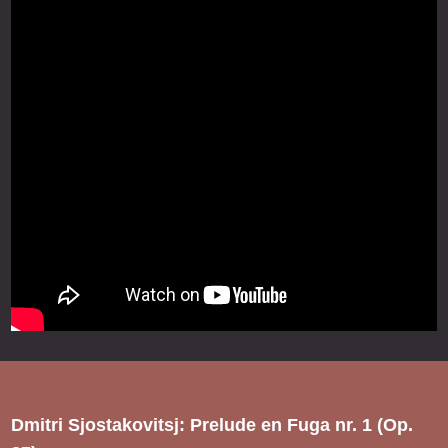
Dmitri Sjostakovitsj: Prelude en Fuga nr. 1 (Op.