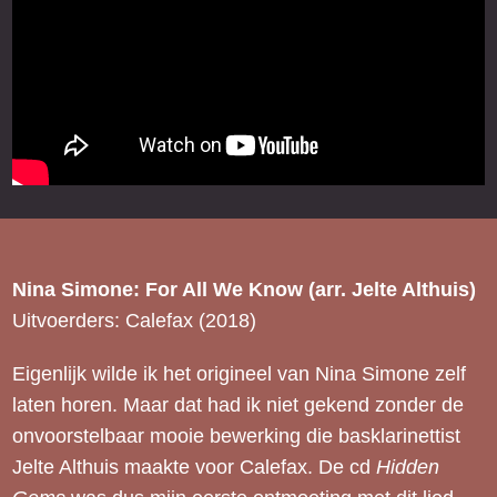
Nina Simone: For All We Know (arr. Jelte Althuis)
Uitvoerders: Calefax (2018)
Eigenlijk wilde ik het origineel van Nina Simone zelf
laten horen. Maar dat had ik niet gekend zonder de
onvoorstelbaar mooie bewerking die basklarinettist
Jelte Althuis maakte voor Calefax. De cd
Hidden