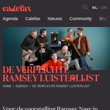
NL
EN
Agenda
Calefax
Nieuws
Community
Shop
DE V
RPLICHTE
E
RAMSEY LUISTE
LIJST
R
HOME
AGENDA
DE VERPLICHTE RAMSEY LUISTERLIJST
Voor de voorstelling Ramsey Nasr in