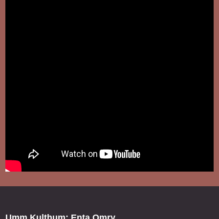
Umm Kulthum: Enta Omry