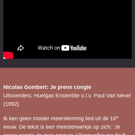
Nicolas Gombert: Je prens congie
Uitvoerders: Huelgas Ensemble o.l.v. Paul Van Nevel
(1992)
e
Ik ken geen mooier meerstemmig lied uit de 16
eeuw. De tekst is een meesterwerkje op zich:
‘Je