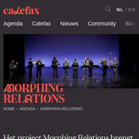
NL
EN
Agenda
Calefax
Nieuws
Community
Shop
ORPHING
M
REL
TIONS
A
HOME
AGENDA
MORPHING RELATIONS
Het project Morphing Relations brengt