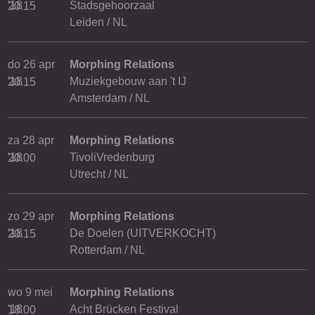
'18
Stadsgehoorzaal
20.15
Leiden / NL
do 26 apr
Morphing Relations
'18
Muziekgebouw aan 't IJ
20.15
Amsterdam / NL
za 28 apr
Morphing Relations
'18
TivoliVredenburg
20.00
Utrecht / NL
zo 29 apr
Morphing Relations
'18
De Doelen (UITVERKOCHT)
20.15
Rotterdam / NL
wo 9 mei
Morphing Relations
'18
Acht Brücken Festival
18.00