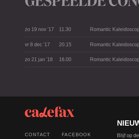
zo 19 nov '17
11.30
Romantic Kaleidosco
vr 8 dec '17
20.15
Romantic Kaleidosco
zo 21 jan '18
16.00
Romantic Kaleidosco
NIEU
CONTACT
FACEBOOK
Blijf op 