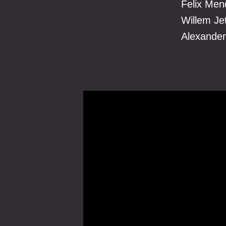
Felix Me
Willem Je
Alexander