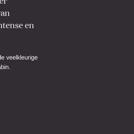
er
van
intense en
e veelkleurige
bin.