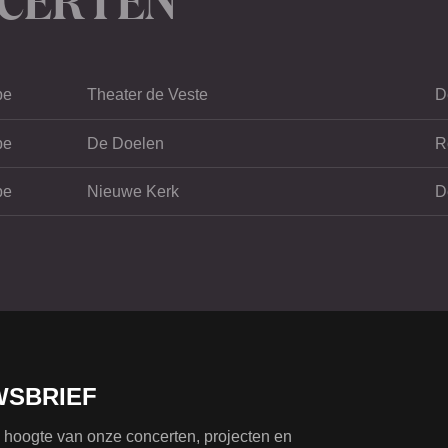
pe
Theater de Veste
D
pe
De Doelen
R
pe
Nieuwe Kerk
D
WSBRIEF
de hoogte van onze concerten, projecten en