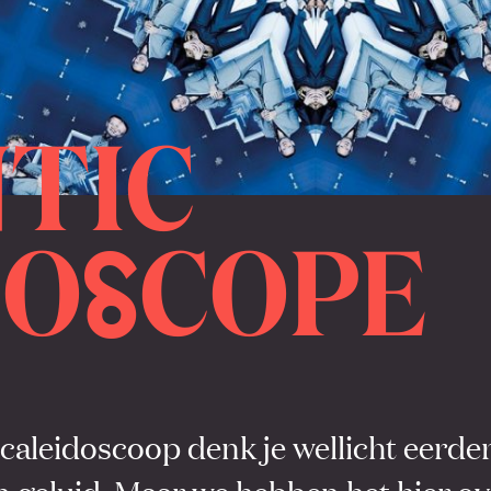
TIC
DO
COPE
S
 caleidoscoop denk je wellicht eerde