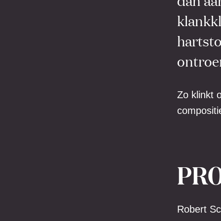
dan aan
klankkl
hartsto
ontroe
Zo klinkt
compositi
PR
Robert S