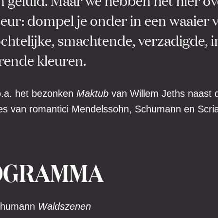
 geluid. Maar we hebben het hier ov
eur: dompel je onder in een waaier 
chtelijke, smachtende, verzadigde, 
rende kleuren.
 o.a. het bezonken
Maktub
van Willem Jeths naast d
es van romantici Mendelssohn, Schumann en Scria
OGRAMMA
chumann
Waldszenen