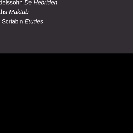
ndelssohn
De Hebriden
ths
Maktub
 Scriabin
Etudes