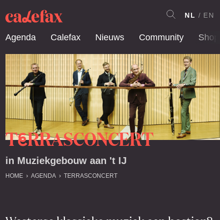
NL
EN
Agenda
Calefax
Nieuws
Community
Shop
T
RRASCONCERT
E
in Muziekgebouw aan 't IJ
HOME
AGENDA
TERRASCONCERT