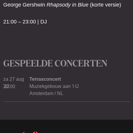
George Gershwin
Rhapsody in Blue
(korte versie)
21:00 – 23:00 | DJ
GESPEELDE CONCERTEN
za 27 aug
Terrasconcert
'22
Muziekgebouw aan 't IJ
20.00
Amsterdam / NL