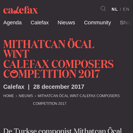
NL
EN
Agenda
Calefax
Nieuws
Community
Shop
MITHATCAN ÖCAL
W
NT
I
CALEFAX COMPOSERS
C
MPETITION 2017
O
Calefax | 28 december 2017
HOME
NIEUWS
MITHATCAN ÖCAL WINT CALEFAX COMPOSERS
COMPETITION 2017
De Turkse componist Mithatcan Öcal