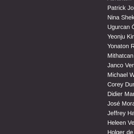
Patrick J
Nina Shek
Ugurcan Ö
Yeonju Ki
Yonaton R
Mithatcan
Janco Ver
Michael W
Corey Du
Didier Mar
José Mora
Jeffrey Ha
Heleen Ve
Holger de