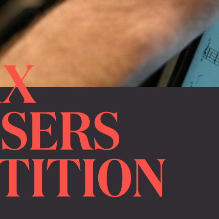
AX
SERS
TITION