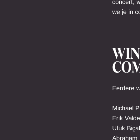
concert, 
we je in 
WIN
COM
Eerdere w
Michael Ph
Erik Vald
Ufuk Biçak
Abraham 