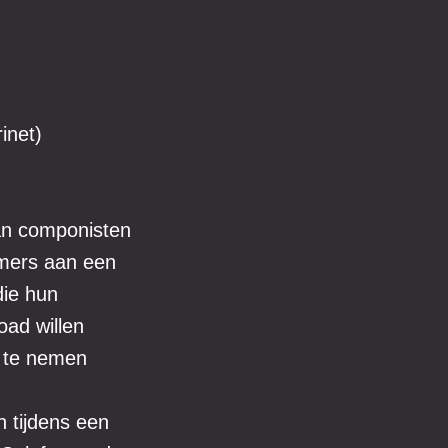
inet)
van componisten
emers aan een
ie hun
oad willen
p te nemen
n tijdens een