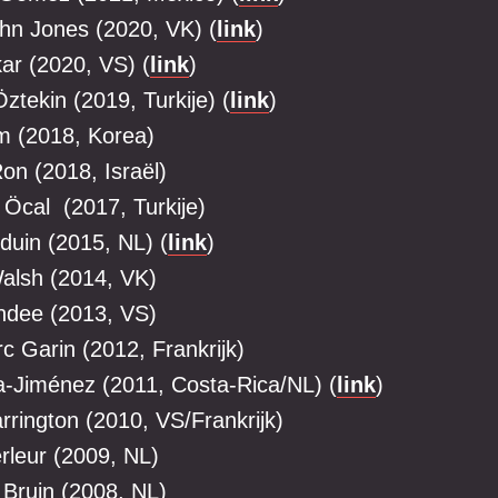
ohn Jones (2020, VK) (
link
)
ar (2020, VS) (
link
)
ztekin (2019, Turkije) (
link
)
m (2018, Korea)
on (2018, Israël)
 Öcal (2017, Turkije)
duin (2015, NL) (
link
)
alsh (2014, VK)
ndee (2013, VS)
c Garin (2012, Frankrijk)
-Jiménez (2011, Costa-Rica/NL) (
link
)
rrington (2010, VS/Frankrijk)
rleur (2009, NL)
 Bruin (2008, NL)