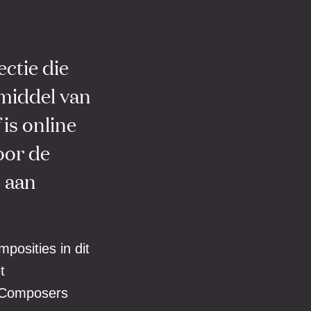
ectie die
middel van
 is online
oor de
n aan
mposities in dit
t
x Composers