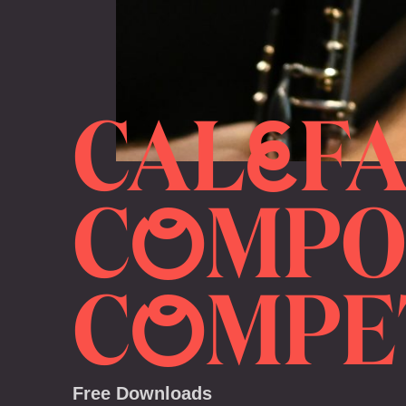
CAL
F
E
C
MPO
O
C
MPE
O
Free Downloads