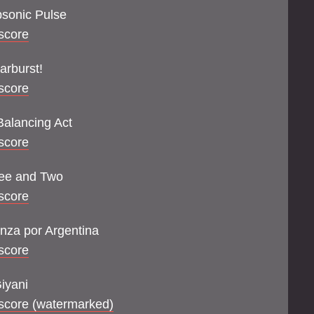
sonic Pulse
score
arburst!
score
alancing Act
score
ee and Two
score
nza por Argentina
score
iyani
score (watermarked)