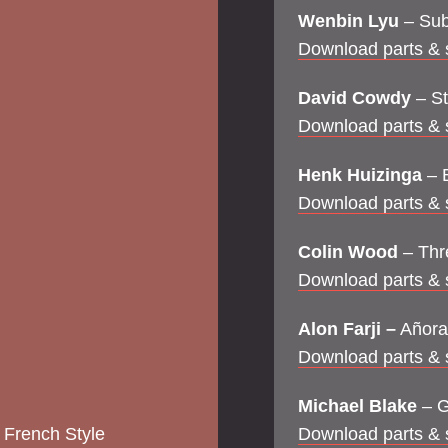
Wenbin Lyu
– Sub
Download parts & 
David Cowdy
– St
Download parts & 
Henk Huizinga
– B
Download parts & 
Colin Wood
– Thr
Download parts & 
Alon Farji –
Añora
Download parts & 
Michael Blake
– G
 French Style
Download parts & 