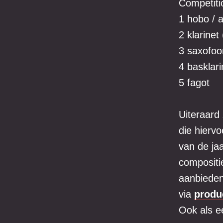
Competiti
1 hobo / 
2 klarinet 
3 saxofoon
4 basklari
5 fagot
Uiteraard
die hierv
van de ja
compositie
aanbieden
via
produ
Ook als e