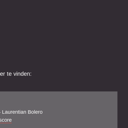
er te vinden:
 Laurentian Bolero
score