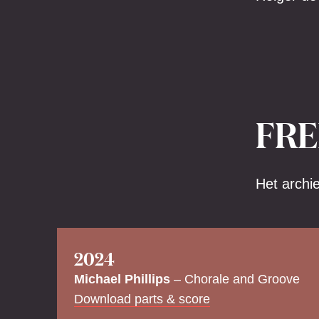
FRE
Het archi
2024
Michael Phillips
– Chorale and Groove
Download parts & score