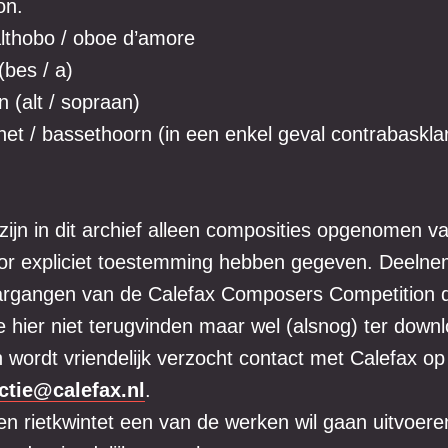
on.
althobo / oboe d’amore
(bes / a)
 (alt / sopraan)
net / bassethoorn (in een enkel geval contrabasklar
 zijn in dit archief alleen composities opgenomen 
oor expliciet toestemming hebben gegeven. Deeln
argangen van de Calefax Composers Competition d
 hier niet terugvinden maar wel (alsnog) ter downl
 wordt vriendelijk verzocht contact met Calefax o
ctie@calefax.nl
.
en rietkwintet een van de werken wil gaan uitvoere