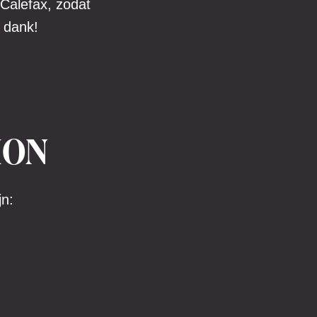
 Calefax, zodat
 dank!
ION
n: