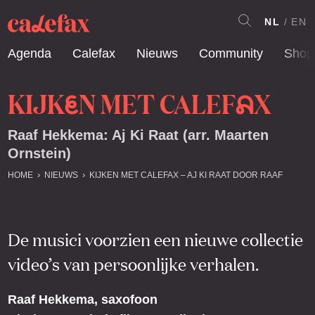
NL
EN
Agenda
Calefax
Nieuws
Community
Shop
KIJK
N MET CALEF
X
E
A
Raaf Hekkema: Aj Ki Raat (arr. Maarten
Ornstein)
HOME
NIEUWS
KIJKEN MET CALEFAX – AJ KI RAAT DOOR RAAF
De musici voorzien een nieuwe collectie
video’s van persoonlijke verhalen.
Raaf Hekkema, saxofoon