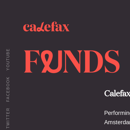
F
NDS
U
YOUTUBE
FACEBOOK
Calefax
TWITTER
Performin
Amsterda