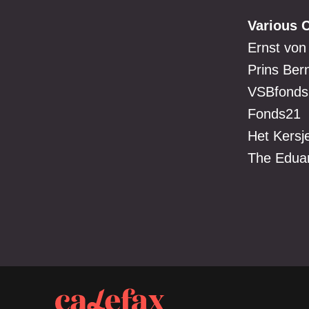
Various C
Ernst von
Prins Ber
VSBfonds
Fonds21
Het Kersj
The Edua