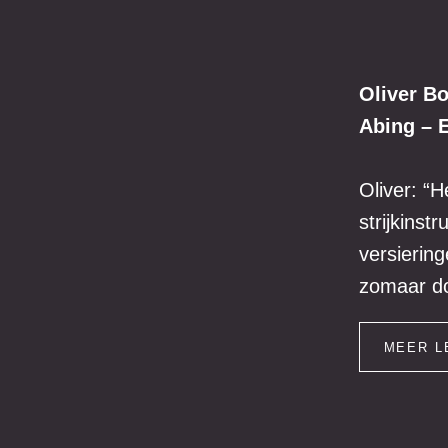
Oliver B
Abing – 
Oliver: “H
strijkinst
versiering
zomaar do
MEER L