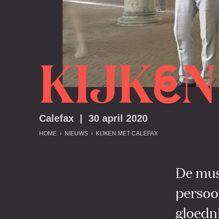
KIJK
N
E
Calefax | 30 april 2020
HOME
NIEUWS
KIJKEN MET CALEFAX
De musi
persoo
gloedni