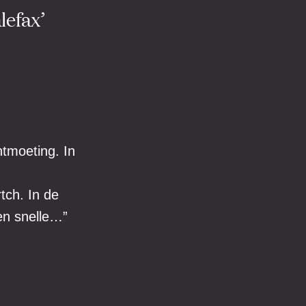
lefax’
ntmoeting. In
tch. In de
en snelle…”