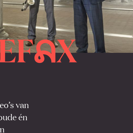
EF
X
A
eo’s van
 oude én
en