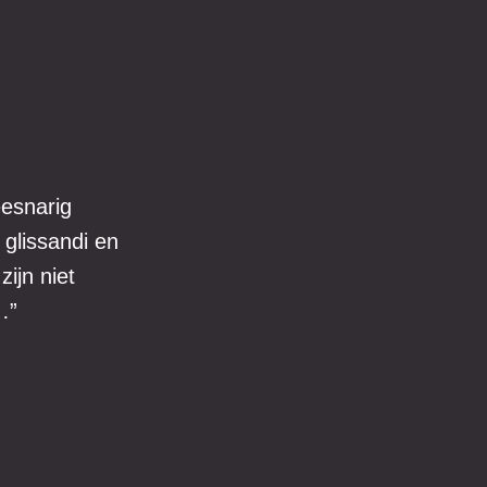
eesnarig
 glissandi en
zijn niet
…”