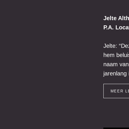
Jelte Alt
P.A. Loca
Jelte: “De
hem belui
naam van 
jarenlang
MEER L