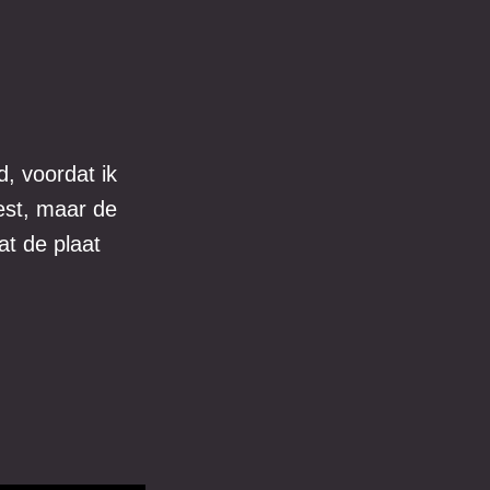
d, voordat ik
est, maar de
t de plaat