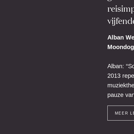
reisimp
vijfend
Alban Wes
Moondog 
Alban: “S
2013 repe
muziekthe
pauze van
MEER L